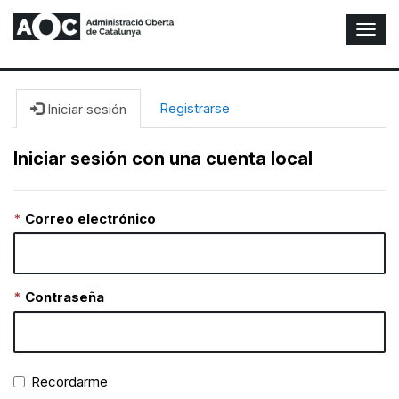
A
l
t
e
r
Registrarse
Iniciar sesión
n
a
Iniciar sesión con una cuenta local
r
n
a
Correo electrónico
v
e
g
a
c
Contraseña
i
ó
n
Recordarme