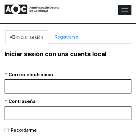
A
l
t
e
r
Registrarse
Iniciar sesión
n
a
Iniciar sesión con una cuenta local
r
n
a
Correo electrónico
v
e
g
a
c
Contraseña
i
ó
n
Recordarme