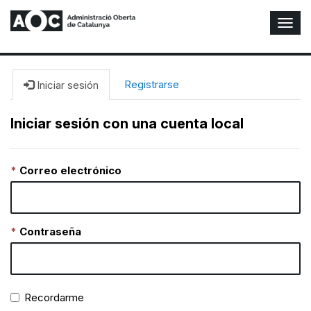
A
l
t
e
r
Registrarse
Iniciar sesión
n
a
Iniciar sesión con una cuenta local
r
n
a
Correo electrónico
v
e
g
a
c
Contraseña
i
ó
n
Recordarme