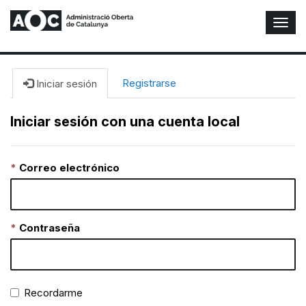
A
l
t
e
r
Registrarse
Iniciar sesión
n
a
Iniciar sesión con una cuenta local
r
n
a
Correo electrónico
v
e
g
a
c
Contraseña
i
ó
n
Recordarme