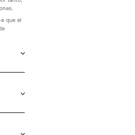
ones.
-e que el
de
rónica”
se
rgano
” del
 y
os,
lizar