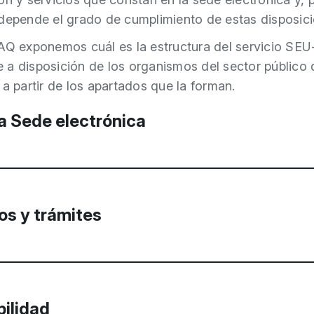
depende el grado de cumplimiento de estas disposici
AQ exponemos cuál es la estructura del servicio SEU
a disposición de los organismos del sector público 
 a partir de los apartados que la forman.
a Sede electrónica
mación contenida en el apartado “Sobre la sede elect
icio AOC es la relativa a:
os y trámites
ularidad y regulación de la SEO-E:
sección donde 
orma de forma automática sobre qué es la sede-e del
anismo usuario y se identifica al órgano titular y el ó
mación contenida en el apartado “Servicios y trámites
petente para la gestión de servicios, procedimientos
 AOC corresponde a la relación actualizada de servici
mites disponibles. El organismo usuario puede persona
bilidad
ientos y trámites disponibles desde el servicio.