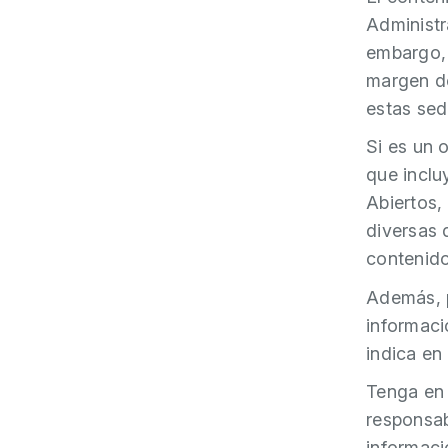
Administr
embargo, 
margen de
estas sed
Si es un 
que inclu
Abiertos,
diversas 
contenido
Además, p
informaci
indica en
Tenga en 
responsab
informaci