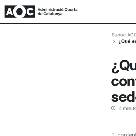
Suport AO
¿Qué es
¿Qu
con
sed
4
minuto
El conten