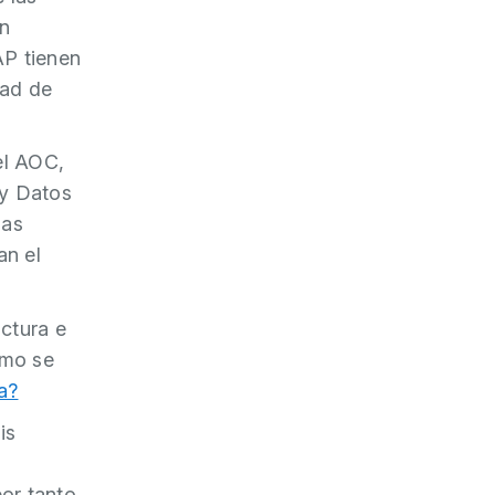
in
AP tienen
dad de
el AOC,
 y Datos
las
an el
uctura e
omo se
a?
is
or tanto,