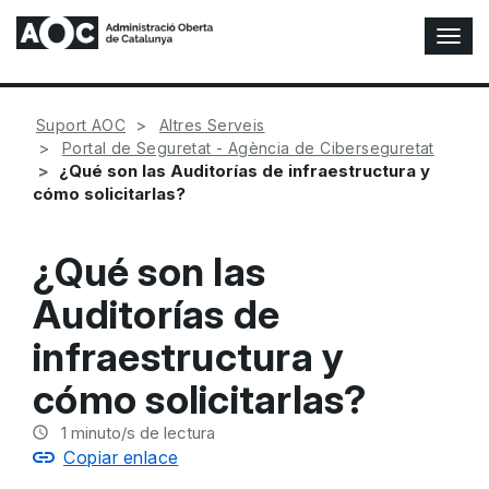
A
l
t
e
Suport AOC
Altres Serveis
r
Portal de Seguretat - Agència de Ciberseguretat
n
¿Qué son las Auditorías de infraestructura y
a
cómo solicitarlas?
r
n
a
¿Qué son las
v
e
Auditorías de
g
a
infraestructura y
c
i
cómo solicitarlas?
ó
n
1
minuto/s de lectura
Copiar enlace