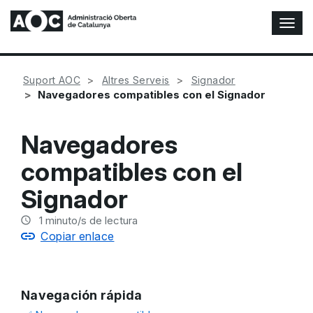
A
l
t
e
Suport AOC
Altres Serveis
Signador
r
Navegadores compatibles con el Signador
n
a
r
Navegadores
n
a
compatibles con el
v
e
Signador
g
a
1
minuto/s de lectura
c
Copiar enlace
i
ó
n
Navegación rápida