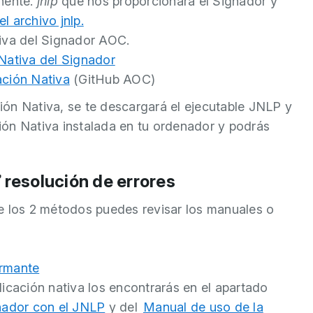
nente.
jnlp
que nos proporcionará el Signador y
l archivo jnlp.
tiva del Signador AOC.
 Nativa del Signador
ación Nativa
(GitHub AOC)
ción Nativa, se te descargará el ejecutable JNLP y
ación Nativa instalada en tu ordenador y podrás
✅ resolución de errores
de los 2 métodos puedes revisar los manuales o
irmante
licación nativa los encontrarás en el apartado
nador con el JNLP
y del
Manual de uso de la