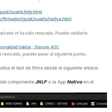
guiaUsuaris/jnlp.html
io/firmador/guiaUsuaris/nativa.html
xpirado ni ha sido revocado. Puedes validarlo
cionalidad Validar · Soporte AOC
stá revocado, puedes pasar al siguiente punto.
aliza el test de firma desde el siguiente enlace:
so del componente
JNLP
o la App
Nativa
en el