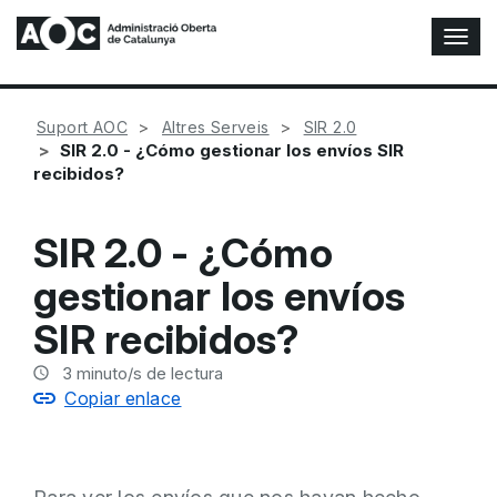
A
l
t
e
Suport AOC
Altres Serveis
SIR 2.0
r
SIR 2.0 - ¿Cómo gestionar los envíos SIR
n
recibidos?
a
r
n
SIR 2.0 - ¿Cómo
a
v
gestionar los envíos
e
g
SIR recibidos?
a
c
3
minuto/s de lectura
i
Copiar enlace
ó
n