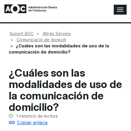
A
l
t
e
Suport AOC
Altres Serveis
r
Comunicació de domicili
n
¿Cuáles son las modalidades de uso de la
a
comunicación de domicilio?
r
n
a
¿Cuáles son las
v
e
modalidades de uso de
g
a
la comunicación de
c
i
domicilio?
ó
n
1
minuto/s de lectura
Copiar enlace