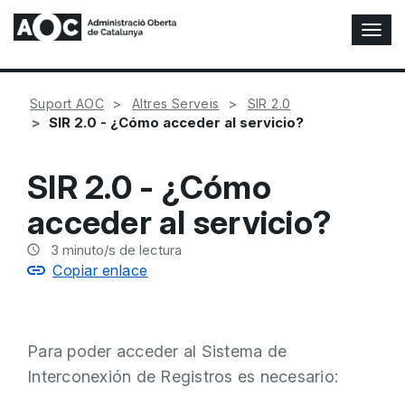
A
l
t
e
Suport AOC
Altres Serveis
SIR 2.0
r
SIR 2.0 - ¿Cómo acceder al servicio?
n
a
r
SIR 2.0 - ¿Cómo
n
a
acceder al servicio?
v
e
3
minuto/s de lectura
g
Copiar enlace
a
c
i
ó
Para poder acceder al Sistema de
n
Interconexión de Registros es necesario: