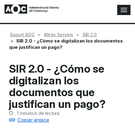
A
l
t
e
Suport AOC
Altres Serveis
SIR 2.0
r
SIR 2.0 - ¿Cómo se digitalizan los documentos
n
que justifican un pago?
a
r
n
SIR 2.0 - ¿Cómo se
a
v
digitalizan los
e
g
documentos que
a
c
justifican un pago?
i
ó
1
minuto/s de lectura
n
Copiar enlace