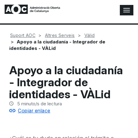
A
l
t
e
Suport AOC
Altres Serveis
Vàlid
r
Apoyo a la ciudadanía - Integrador de
n
identidades - VÀLid
a
r
n
Apoyo a la ciudadanía
a
v
- Integrador de
e
g
identidades - VÀLid
a
c
5
minuto/s de lectura
i
Copiar enlace
ó
n