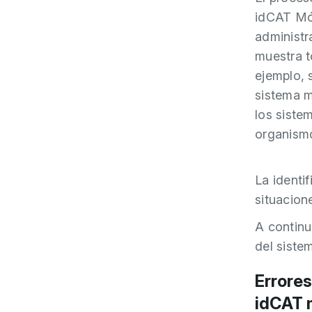
idCAT Móv
administr
muestra t
ejemplo, 
sistema m
los siste
organismo
La identi
situacion
A continu
del sistem
Errores
idCAT 