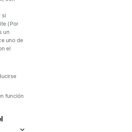
 si
ite (Por
s un
ece uno de
on el
ducirse
en función
l