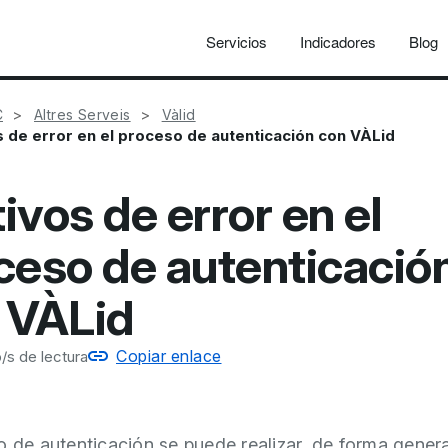
Servicios
Indicadores
Blog
C
Altres Serveis
Vàlid
 de error en el proceso de autenticación con VÀLid
ivos de error en el
ceso de autenticació
 VÀLid
Copiar enlace
/s de lectura
o de autenticación se puede realizar, de forma genera