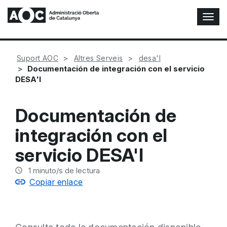
A
l
t
e
Suport AOC
Altres Serveis
desa'l
r
Documentación de integración con el servicio
n
DESA'l
a
r
n
Documentación de
a
v
integración con el
e
g
servicio DESA'l
a
c
1
minuto/s de lectura
i
Copiar enlace
ó
n