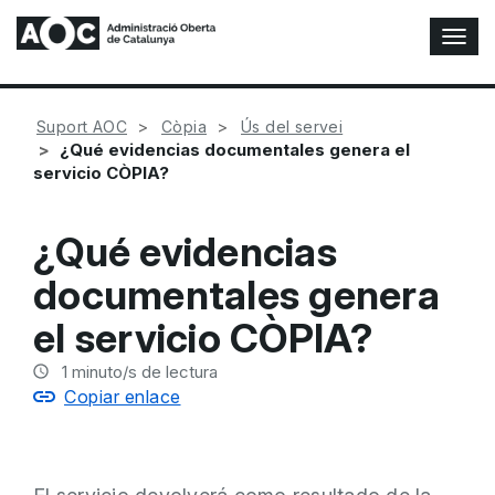
A
l
t
e
Suport AOC
Còpia
Ús del servei
r
¿Qué evidencias documentales genera el
n
servicio CÒPIA?
a
r
n
¿Qué evidencias
a
v
documentales genera
e
g
el servicio CÒPIA?
a
c
1
minuto/s de lectura
i
Copiar enlace
ó
n