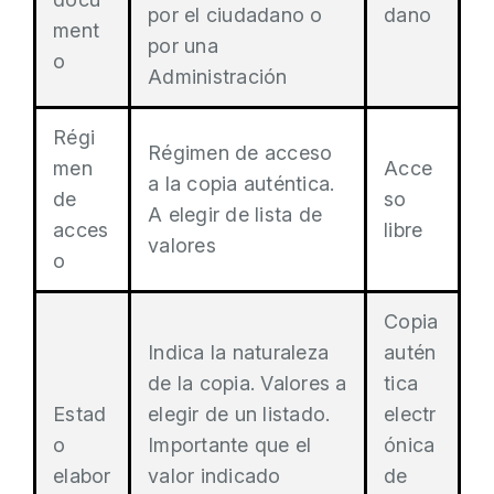
por el ciudadano o
dano
ment
por una
o
Administración
Régi
Régimen de acceso
men
Acce
a la copia auténtica.
de
so
A elegir de lista de
acces
libre
valores
o
Copia
Indica la naturaleza
autén
de la copia. Valores a
tica
Estad
elegir de un listado.
electr
o
Importante que el
ónica
elabor
valor indicado
de