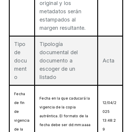
original y los
metadatos serán
estampados al
margen resultante.
Tipo
Tipología
de
documental del
docu
documento a
Acta
ment
escoger de un
o
listado
Fecha
Fecha en la que caducará la
de fin
12/04/2
vigencia de la copia
de
025
autréntica. El formato de la
vigencia
13:48:2
fecha debe ser dd:mm:aaaa
de la
9