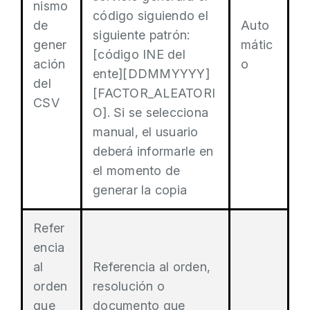
nismo
código siguiendo el
de
Auto
siguiente patrón:
gener
mátic
[código INE del
ación
o
ente][DDMMYYYY]
del
[FACTOR_ALEATORI
CSV
O]. Si se selecciona
manual, el usuario
deberá informarle en
el momento de
generar la copia
Refer
encia
al
Referencia al orden,
orden
resolución o
que
documento que