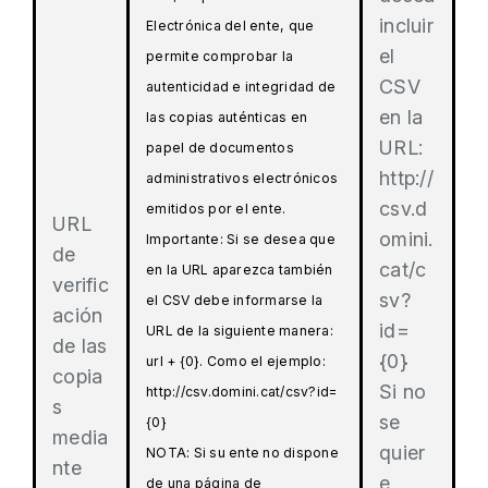
incluir
Electrónica del ente, que
el
permite comprobar la
CSV
autenticidad e integridad de
en la
las copias auténticas en
URL:
papel de documentos
http://
administrativos electrónicos
csv.d
emitidos por el ente.
URL
omini.
Importante: Si se desea que
de
cat/c
en la URL aparezca también
verific
sv?
el CSV debe informarse la
ación
id=
URL de la siguiente manera:
de las
{0}
url + {0}. Como el ejemplo:
copia
Si no
http://csv.domini.cat/csv?id=
s
se
{0}
media
quier
NOTA: Si su ente no dispone
nte
e
de una página de