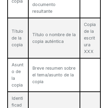
copia
documento
resultante
Copia
Título
de la
Título o nombre de la
de la
escrit
copia auténtica
copia
ura
XXX
Asunt
Breve resumen sobre
o de
el tema/asunto de la
la
copia
copia
Identi
ficad