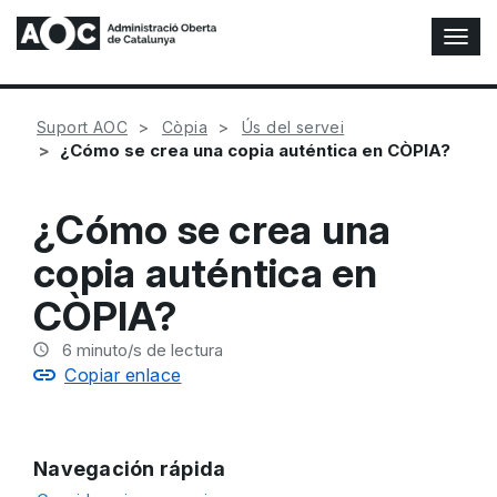
A
l
t
e
Suport AOC
Còpia
Ús del servei
r
¿Cómo se crea una copia auténtica en CÒPIA?
n
a
r
¿Cómo se crea una
n
a
copia auténtica en
v
e
CÒPIA?
g
a
6
minuto/s de lectura
c
Copiar enlace
i
ó
n
Navegación rápida