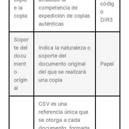
códig
e la
competencia de
o
copia
expedición de copias
DIR3
auténticas
Sopor
te del
Indica la naturaleza o
docu
soporte del
ment
documento original
Papel
o
del que se realizará
origin
una copia
al
CSV es una
referencia única que
se otorga a cada
documento, formada