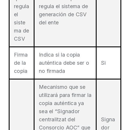
regula
regula el sistema de
el
generación de CSV
siste
del ente
ma de
CSV
Firma
Indica si la copia
de la
auténtica debe ser o
Si
copia
no firmada
Mecanismo que se
utilizará para firmar la
copia auténtica ya
sea el “Signador
centralitzat del
Signa
Consorcio AOC” que
dor