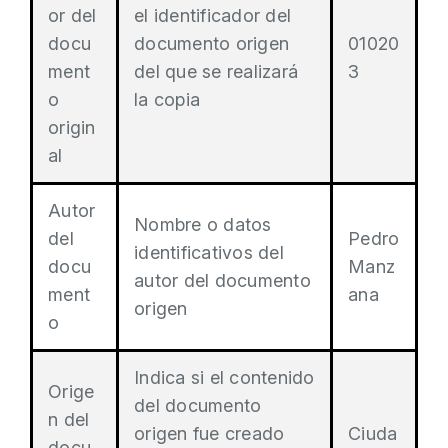
or del
el identificador del
docu
documento origen
01020
ment
del que se realizará
3
o
la copia
origin
al
Autor
Nombre o datos
del
Pedro
identificativos del
docu
Manz
autor del documento
ment
ana
origen
o
Indica si el contenido
Orige
del documento
n del
origen fue creado
Ciuda
docu