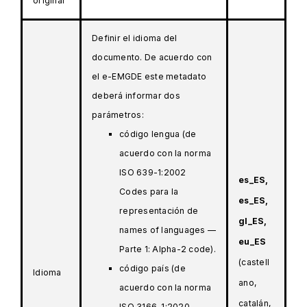
original
Definir el idioma del
documento. De acuerdo con
el e-EMGDE este metadato
deberá informar dos
parámetros:
código lengua (de
acuerdo con la norma
ISO 639-1:2002
es_ES,
Codes para la
es_ES,
representación de
gl_ES,
names of languages —
eu_ES
Parte 1: Alpha-2 code).
(castell
código país (de
Idioma
ano,
acuerdo con la norma
catalán,
ISO 3166-1:2020