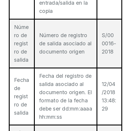
entrada/salida en la
copia
Núme
ro de
Número de registro
S/00
regist
de salida asociado al
0016-
ro de
documento origen
2018
salida
Fecha del registro de
Fecha
salida asociado al
12/04
de
documento origen. El
/2018
regist
formato de la fecha
13:48:
ro de
debe ser dd:mm:aaaa
29
salida
hh:mm:ss