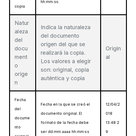
hh:mm:ss.
copia
Natur
Indica la naturaleza
aleza
del documento
del
origen del que se
docu
Origin
realizará la copia.
ment
al
Los valores a elegir
o
son: original, copia
orige
auténtica y copia
n
Fecha
Fecha en la que se creó el
12/04/2
del
documento original. El
018
docume
formato de la fecha debe
13:48:2
nto
ser dd:mm:aaaa hh:mm:ss
9