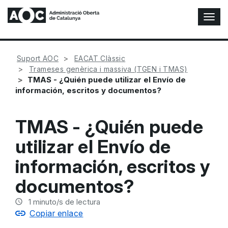
A
l
t
e
Suport AOC
EACAT Clàssic
r
Trameses genèrica i massiva (TGEN i TMAS)
n
TMAS - ¿Quién puede utilizar el Envío de
a
información, escritos y documentos?
r
n
a
TMAS - ¿Quién puede
v
e
utilizar el Envío de
g
a
información, escritos y
c
i
documentos?
ó
n
1
minuto/s de lectura
Copiar enlace