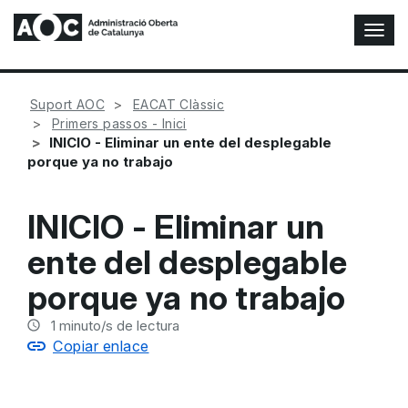
A
l
t
e
Suport AOC
EACAT Clàssic
r
Primers passos - Inici
n
INICIO - Eliminar un ente del desplegable
a
porque ya no trabajo
r
n
a
INICIO - Eliminar un
v
e
ente del desplegable
g
a
porque ya no trabajo
c
i
1
minuto/s de lectura
ó
Copiar enlace
n