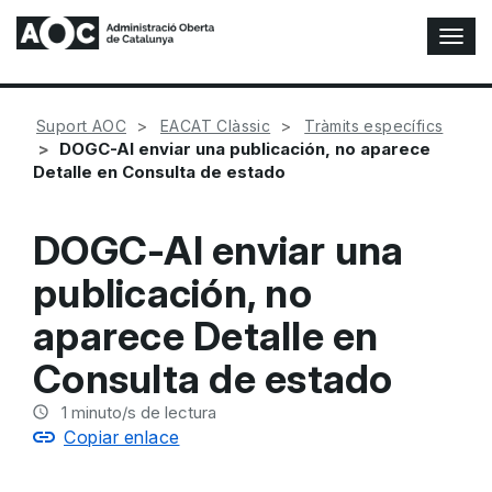
A
l
t
e
Suport AOC
EACAT Clàssic
Tràmits específics
r
DOGC-Al enviar una publicación, no aparece
n
Detalle en Consulta de estado
a
r
n
DOGC-Al enviar una
a
v
publicación, no
e
g
aparece Detalle en
a
c
Consulta de estado
i
ó
1
minuto/s de lectura
n
Copiar enlace