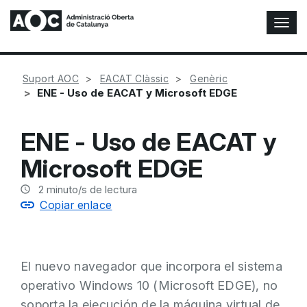
A
l
t
e
Suport AOC
EACAT Clàssic
Genèric
r
ENE - Uso de EACAT y Microsoft EDGE
n
a
r
ENE - Uso de EACAT y
n
a
Microsoft EDGE
v
e
2
minuto/s de lectura
g
Copiar enlace
a
c
i
ó
El nuevo navegador que incorpora el sistema
n
operativo Windows 10 (Microsoft EDGE), no
soporta la ejecución de la máquina virtual de