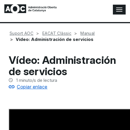
A
l
t
e
Suport AOC
EACAT Clàssic
Manual
r
Vídeo: Administración de servicios
n
a
r
Vídeo: Administración
n
a
de servicios
v
e
1
minuto/s de lectura
g
Copiar enlace
a
c
i
ó
n