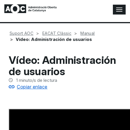
A
l
t
e
Suport AOC
EACAT Clàssic
Manual
r
Vídeo: Administración de usuarios
n
a
r
Vídeo: Administración
n
a
de usuarios
v
e
1
minuto/s de lectura
g
Copiar enlace
a
c
i
ó
n