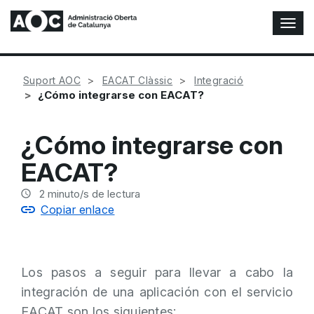
A
l
t
e
Suport AOC
EACAT Clàssic
Integració
r
¿Cómo integrarse con EACAT?
n
a
r
¿Cómo integrarse con
n
a
EACAT?
v
e
2
minuto/s de lectura
g
Copiar enlace
a
c
i
ó
Los pasos a seguir para llevar a cabo la
n
integración de una aplicación con el servicio
EACAT son los siguientes: