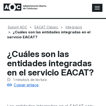
A
l
t
e
Suport AOC
EACAT Clàssic
Integració
r
¿Cuáles son las entidades integradas en el
n
servicio EACAT?
a
r
n
¿Cuáles son las
a
v
entidades integradas
e
g
en el servicio EACAT?
a
c
1
minuto/s de lectura
i
Copiar enlace
ó
n