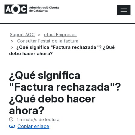
A
l
t
e
Suport AOC
efact Empreses
r
Consultar l’estat de la factura
n
¿Qué significa "Factura rechazada"? ¿Qué
a
debo hacer ahora?
r
n
a
¿Qué significa
v
e
"Factura rechazada"?
g
a
¿Qué debo hacer
c
i
ahora?
ó
n
1
minuto/s de lectura
Copiar enlace