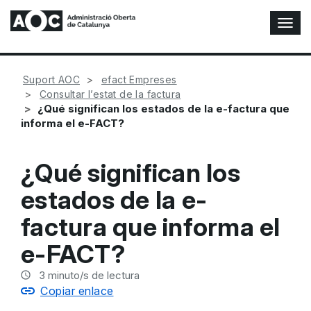
A
l
t
e
Suport AOC
efact Empreses
r
Consultar l’estat de la factura
n
¿Qué significan los estados de la e-factura que
a
informa el e-FACT?
r
n
a
¿Qué significan los
v
e
estados de la e-
g
a
factura que informa el
c
i
e-FACT?
ó
n
3
minuto/s de lectura
Copiar enlace