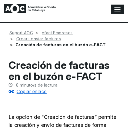
A
l
t
e
Suport AOC
efact Empreses
r
Crear i enviar factures
n
Creación de facturas en el buzón e-FACT
a
r
n
Creación de facturas
a
v
en el buzón e-FACT
e
g
8
minuto/s de lectura
a
Copiar enlace
c
i
ó
n
La opción de “Creación de facturas” permite
la creación y envío de facturas de forma