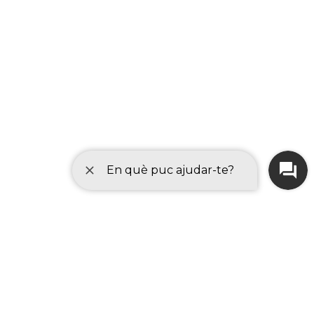
distintas acciones.
Para realizar el envío
debes pulsar el icono del avión de papel
.
Navega por tu dispositivo para escoger el
documento que quieras anexar. Los tipos
de archivos permitidos son
pdf, doc, docx,
xls, xlsx, odt, ods, txt, csv, jpg, jpeg.