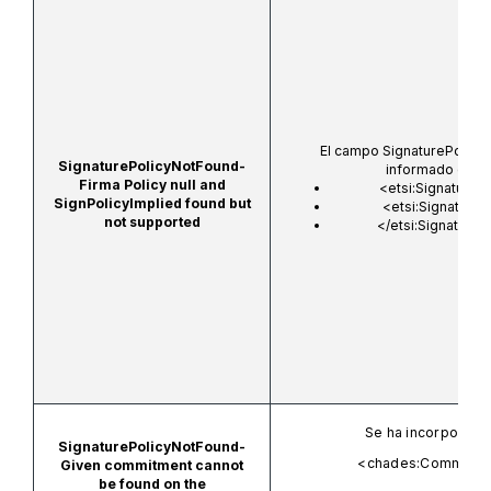
El campo SignaturePolicyId
SignaturePolicyNotFound-
informado o en 
Firma Policy null and
<etsi:SignaturePo
SignPolicyImplied found but
<etsi:SignatureP
not supported
</etsi:SignatureP
Se ha incorporado
SignaturePolicyNotFound-
<chades:Commitme
Given commitment cannot
be found on the