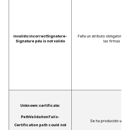
invalido:incorrectSignature-
Falta un atributo obligatorio,
S
Signature pdu is not válido
las firmas avan
Unknown:certificate:
PathValidationFails-
Se ha producido un err
Certification path could not