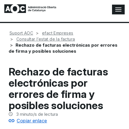
A
l
t
e
Suport AOC
efact Empreses
r
Consultar l’estat de la factura
n
Rechazo de facturas electrónicas por errores
a
de firma y posibles soluciones
r
n
a
Rechazo de facturas
v
e
electrónicas por
g
a
errores de firma y
c
i
posibles soluciones
ó
n
3
minuto/s de lectura
Copiar enlace