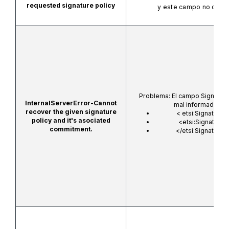
requested signature policy
y este campo no debe
Problema: El campo SignatureP
InternalServerError-Cannot
mal informado o e
recover the given signature
<
etsi:SignatureP
policy and it's asociated
<etsi:SignatureP
commitment.
</etsi:SignatureP