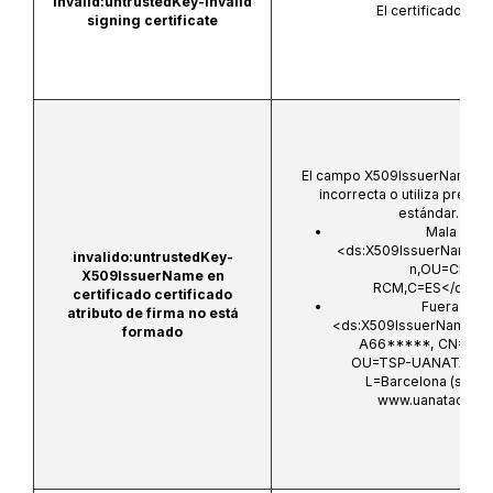
invalid:untrustedKey-Invalid
El certificado no e
signing certificate
El campo X509IssuerName tie
incorrecta o utiliza prefij
estándar. Ejem
Mala codif
<ds:X509IssuerName>C
invalido:untrustedKey-
n,OU=CERES
X509IssuerName en
RCM,C=ES</ds:X5
certificado certificado
Fuera del 
atributo de firma no está
<ds:X509IssuerName>Or
formado
A66*****, CN=UAN
OU=TSP-UANATACA,
L=Barcelona (see c
www.uanataca.co