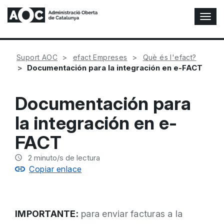
A
l
t
e
Suport AOC
efact Empreses
Què és l'efact?
r
Documentación para la integración en e-FACT
n
a
r
Documentación para
n
a
la integración en e-
v
e
FACT
g
a
2
minuto/s de lectura
c
Copiar enlace
i
ó
n
IMPORTANTE:
para enviar facturas a la