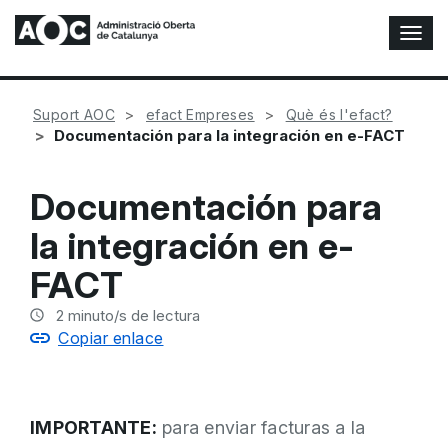
A
l
t
e
Suport AOC
efact Empreses
Què és l'efact?
r
Documentación para la integración en e-FACT
n
a
r
Documentación para
n
a
la integración en e-
v
e
FACT
g
a
2
minuto/s de lectura
c
Copiar enlace
i
ó
n
IMPORTANTE:
para enviar facturas a la