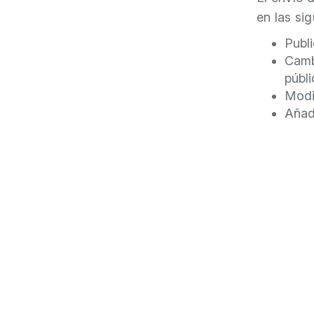
en las si
Publ
Camb
públi
Modif
Añad