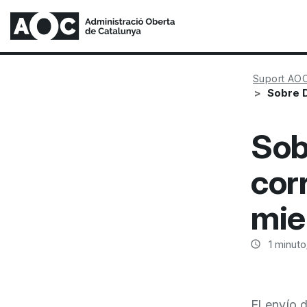
Suport AO
Sobre D
Sob
cor
mie
1
minuto/
El envío 