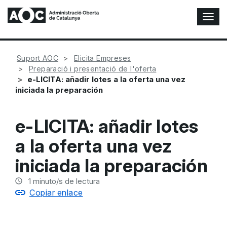
A
l
t
e
Suport AOC
Elicita Empreses
r
Preparació i presentació de l'oferta
n
e-LICITA: añadir lotes a la oferta una vez
a
iniciada la preparación
r
n
a
e-LICITA: añadir lotes
v
e
a la oferta una vez
g
a
iniciada la preparación
c
i
1
minuto/s de lectura
ó
Copiar enlace
n