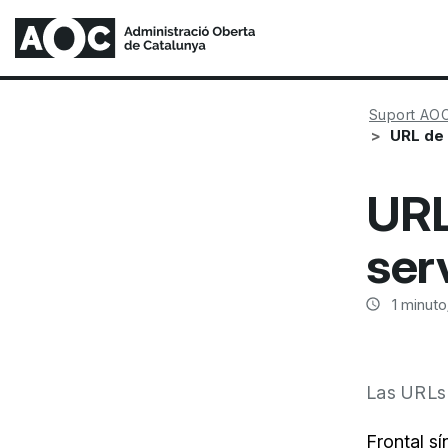
Suport AO
URL de 
URL
ser
1
minuto/
Las URLs 
Frontal s