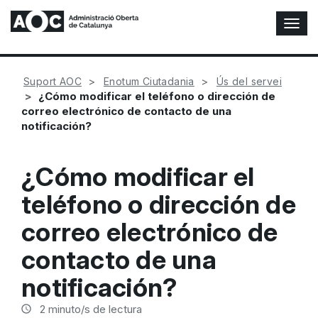
A
l
t
e
Suport AOC
Enotum Ciutadania
Ús del servei
r
¿Cómo modificar el teléfono o dirección de
n
correo electrónico de contacto de una
a
notificación?
r
n
a
¿Cómo modificar el
v
e
teléfono o dirección de
g
a
correo electrónico de
c
i
contacto de una
ó
notificación?
n
2
minuto/s de lectura