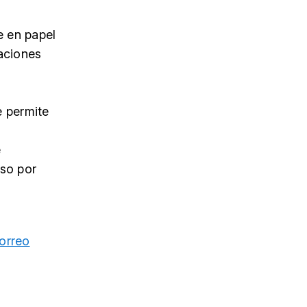
e en papel
raciones
e permite
e
iso por
orreo