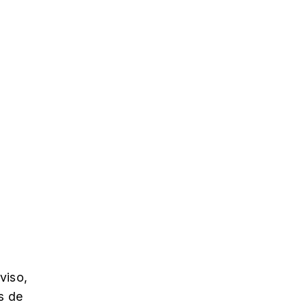
viso,
s de