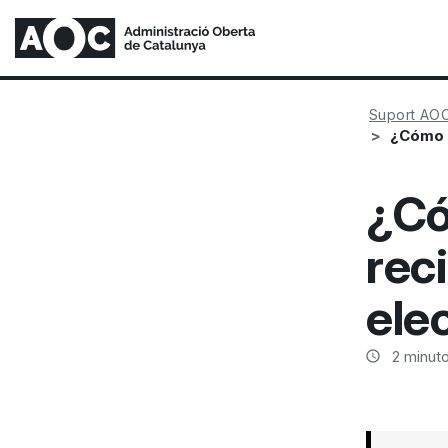
Suport AO
¿Cómo s
¿Có
rec
ele
2
minuto