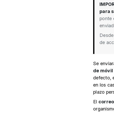
IMPO
para s
ponte 
enviad
Desde 
de acc
Se envia
de móvil
defecto,
en los ca
plazo per
El
correo
organism