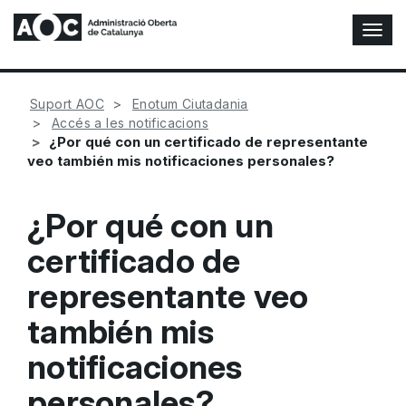
A
l
t
e
Suport AOC
Enotum Ciutadania
r
Accés a les notificacions
n
¿Por qué con un certificado de representante
a
veo también mis notificaciones personales?
r
n
a
¿Por qué con un
v
e
certificado de
g
a
representante veo
c
i
también mis
ó
notificaciones
n
personales?