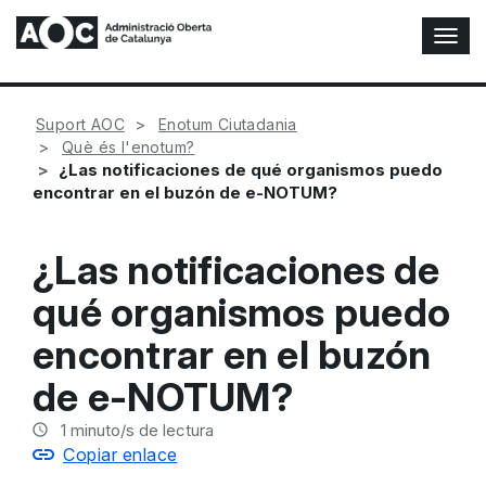
A
l
t
e
Suport AOC
Enotum Ciutadania
r
Què és l'enotum?
n
¿Las notificaciones de qué organismos puedo
a
encontrar en el buzón de e-NOTUM?
r
n
a
¿Las notificaciones de
v
e
qué organismos puedo
g
a
encontrar en el buzón
c
i
de e-NOTUM?
ó
n
1
minuto/s de lectura
Copiar enlace