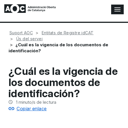
A
l
t
e
Suport AOC
Entitats de Registre idCAT
r
Ús del servei
n
¿Cuál es la vigencia de los documentos de
a
identificación?
r
n
a
¿Cuál es la vigencia de
v
e
los documentos de
g
a
identificación?
c
i
1
minuto/s de lectura
ó
Copiar enlace
n