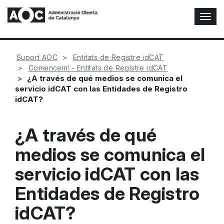
A
l
t
e
Suport AOC
Entitats de Registre idCAT
r
Comencem! - Entitats de Registre idCAT
n
¿A través de qué medios se comunica el
a
servicio idCAT con las Entidades de Registro
r
idCAT?
n
a
v
¿A través de qué
e
g
medios se comunica el
a
c
servicio idCAT con las
i
ó
Entidades de Registro
n
idCAT?