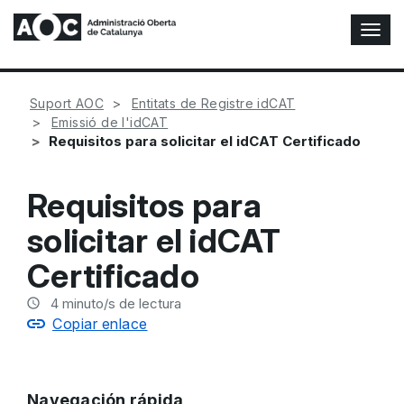
A
l
t
e
Suport AOC
Entitats de Registre idCAT
r
Emissió de l'idCAT
n
Requisitos para solicitar el idCAT Certificado
a
r
n
Requisitos para
a
v
solicitar el idCAT
e
g
Certificado
a
c
4
minuto/s de lectura
i
Copiar enlace
ó
n
Navegación rápida