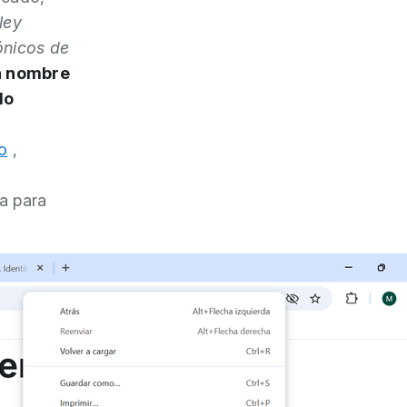
(ley
ónicos de
en nombre
do
o
,
a para