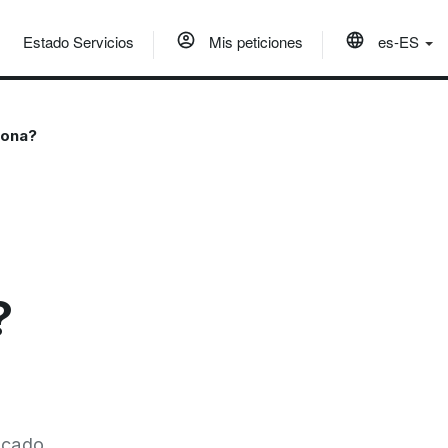
Estado Servicios
Mis peticiones
es-ES
sona?
?
icado,