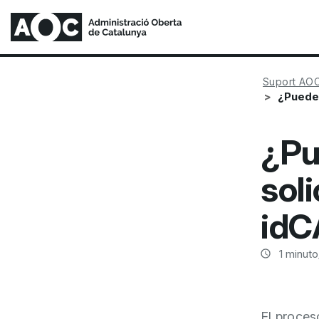
Suport AO
¿Puede 
¿Pu
soli
idC
1
minuto/
El proces