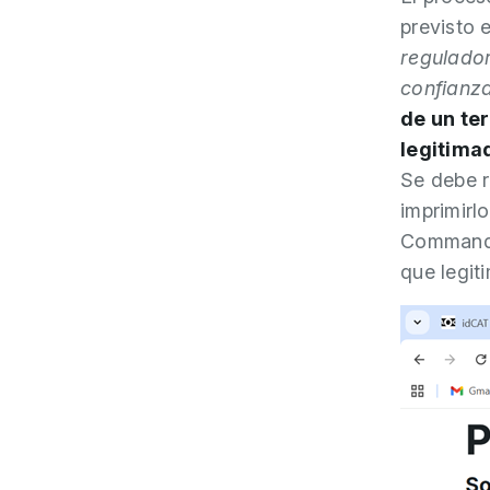
previsto 
regulador
confianz
de un ter
legitima
Se debe r
imprimirl
Command/C
que legit