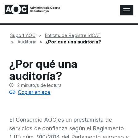
A
l
t
e
Suport AOC
Entitats de Registre idCAT
r
¿Por qué una auditoría?
Auditoria
n
a
r
¿Por qué una
n
a
auditoría?
v
e
2
minuto/s de lectura
g
Copiar enlace
a
c
i
ó
El Consorcio AOC es un prestamista de
n
servicios de confianza según el Reglamento
(UE) núm. 910/2014 del Parlamento europeo y