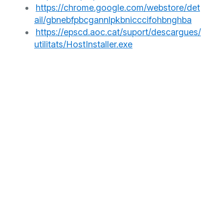
https://chrome.google.com/webstore/det
ail/gbnebfpbcgannlpkbnicccifohbnghba
https://epscd.aoc.cat/suport/descargues/
utilitats/HostInstaller.exe