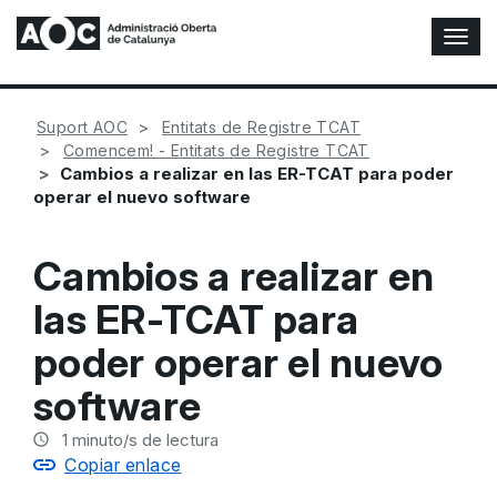
A
l
t
e
Suport AOC
Entitats de Registre TCAT
r
Comencem! - Entitats de Registre TCAT
n
Cambios a realizar en las ER-TCAT para poder
a
operar el nuevo software
r
n
a
Cambios a realizar en
v
e
las ER-TCAT para
g
a
poder operar el nuevo
c
i
software
ó
n
1
minuto/s de lectura
Copiar enlace