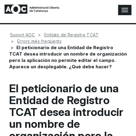
A
l
t
e
Suport AOC
Entitats de Registre TCAT
r
Errors més freqüents
n
El peticionario de una Entidad de Registro
a
TCAT desea introducir un nombre de organización
r
pero la aplicación no permite editar el campo.
n
Aparece un desplegable. ¿Qué debe hacer?
a
v
e
El peticionario de una
g
a
Entidad de Registro
c
i
TCAT desea introducir
ó
n
un nombre de
organización pero la