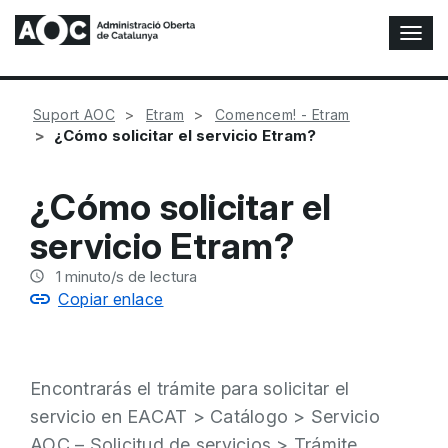
A
l
t
e
Suport AOC
Etram
Comencem! - Etram
r
¿Cómo solicitar el servicio Etram?
n
a
r
¿Cómo solicitar el
n
a
servicio Etram?
v
e
1
minuto/s de lectura
g
Copiar enlace
a
c
i
ó
Encontrarás el trámite para solicitar el
n
servicio en
EACAT > Catálogo > Servicio
AOC – Solicitud de servicios > Trámite