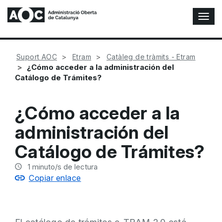
A
l
t
e
Suport AOC
Etram
Catàleg de tràmits - Etram
r
¿Cómo acceder a la administración del
n
Catálogo de Trámites?
a
r
n
¿Cómo acceder a la
a
v
administración del
e
g
Catálogo de Trámites?
a
c
1
minuto/s de lectura
i
Copiar enlace
ó
n