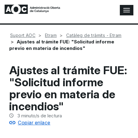
A
l
t
e
Suport AOC
Etram
Catàleg de tràmits - Etram
r
Ajustes al trámite FUE: "Solicitud informe
n
previo en materia de incendios"
a
r
n
Ajustes al trámite FUE:
a
v
"Solicitud informe
e
g
previo en materia de
a
c
incendios"
i
ó
3
minuto/s de lectura
n
Copiar enlace