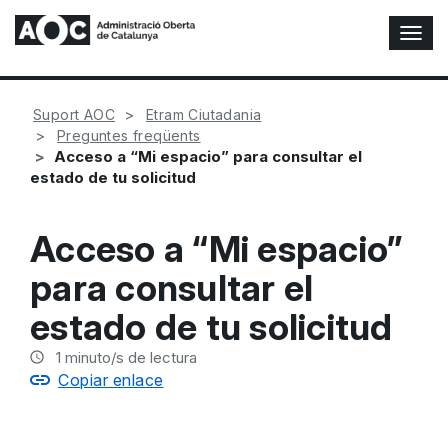
A
l
t
e
Suport AOC
Etram Ciutadania
r
Preguntes freqüents
n
Acceso a “Mi espacio” para consultar el
a
estado de tu solicitud
r
n
a
Acceso a “Mi espacio”
v
e
para consultar el
g
a
estado de tu solicitud
c
i
1
minuto/s de lectura
ó
Copiar enlace
n