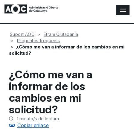
A
l
t
e
Suport AOC
Etram Ciutadania
r
Preguntes freqüents
n
¿Cómo me van a informar de los cambios en mi
a
solicitud?
r
n
a
¿Cómo me van a
v
e
informar de los
g
a
cambios en mi
c
i
solicitud?
ó
n
1
minuto/s de lectura
Copiar enlace